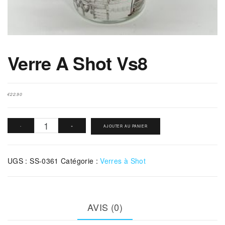
Verre A Shot Vs8
€
22.90
quantité
-
+
AJOUTER AU PANIER
de
Verre
UGS :
SS-0361
Catégorie :
Verres à Shot
A
Shot
Vs8
AVIS (0)