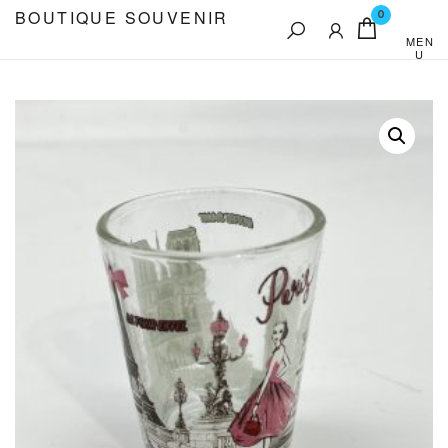
Aller
BOUTIQUE SOUVENIR
0
au
MEN
U
contenu