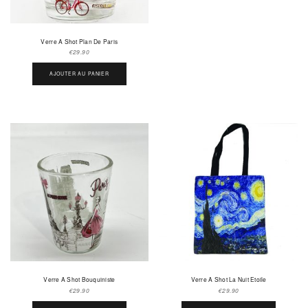
Verre A Shot Plan De Paris
€
29.90
AJOUTER AU PANIER
Verre A Shot Bouquiniste
Verre A Shot La Nuit Etoile
€
29.90
€
29.90