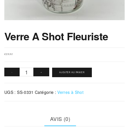
Verre A Shot Fleuriste
€
29.90
quantité
-
+
AJOUTER AU PANIER
de
Verre
UGS :
SS-0331
Catégorie :
Verres à Shot
A
Shot
Fleuriste
AVIS (0)