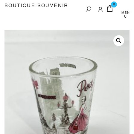
Aller
BOUTIQUE SOUVENIR
0
au
MEN
U
contenu