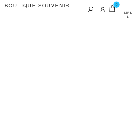
Aller
BOUTIQUE SOUVENIR
0
au
MEN
U
contenu