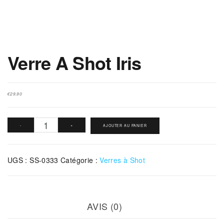
Verre A Shot Iris
€
29.90
quantité
-
+
AJOUTER AU PANIER
de
Verre
UGS :
SS-0333
Catégorie :
Verres à Shot
A
Shot
Iris
AVIS (0)