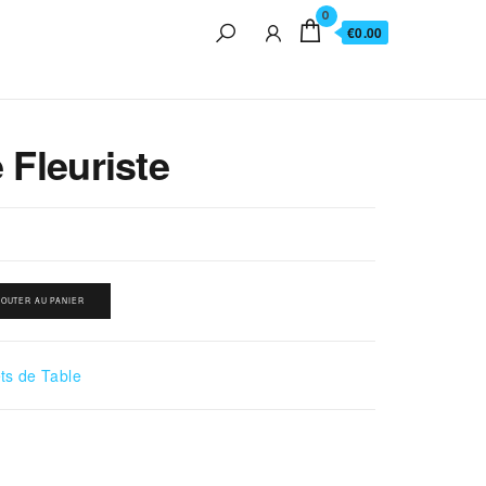
0
€0.00
 Fleuriste
JOUTER AU PANIER
ts de Table