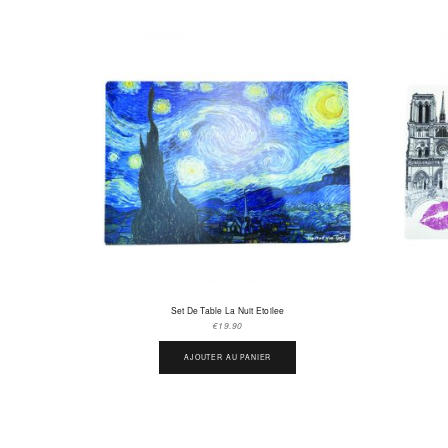
Set De Table La Nuit Etoilee
€
19.90
AJOUTER AU PANIER