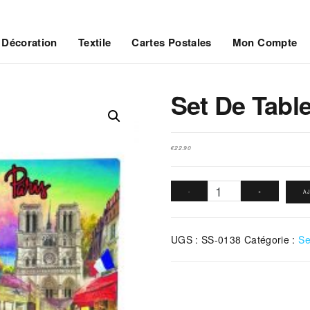
Décoration
Textile
Cartes Postales
Mon Compte
Set De Table
€
22.90
quantité
-
+
A
de
Set
UGS :
SS-0138
Catégorie :
Se
De
Table
Fleuriste