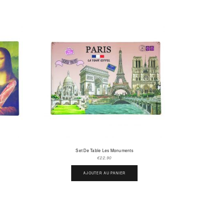
Set De Table Les Monuments
€
22.90
AJOUTER AU PANIER