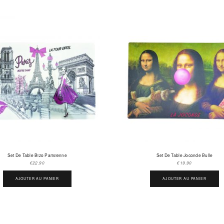
Set De Table Bizo Parisienne
Set De Table Joconde Bulle
€
22.90
€
19.90
AJOUTER AU PANIER
AJOUTER AU PANIER