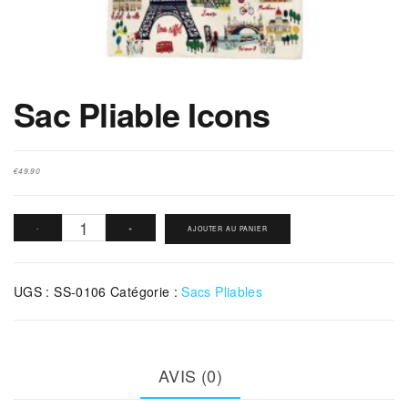
Sac Pliable Icons
€
49.90
quantité
-
+
AJOUTER AU PANIER
de
Sac
UGS :
SS-0106
Catégorie :
Sacs Pliables
Pliable
Icons
AVIS (0)