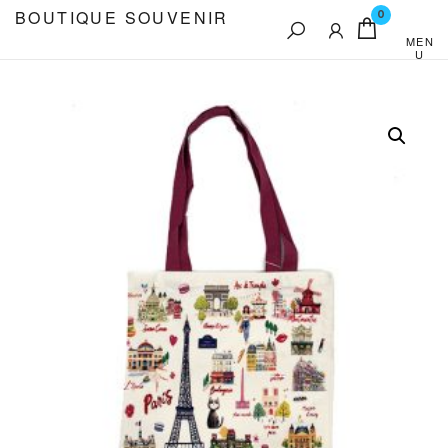
Aller
BOUTIQUE SOUVENIR
0
au
MEN
U
contenu