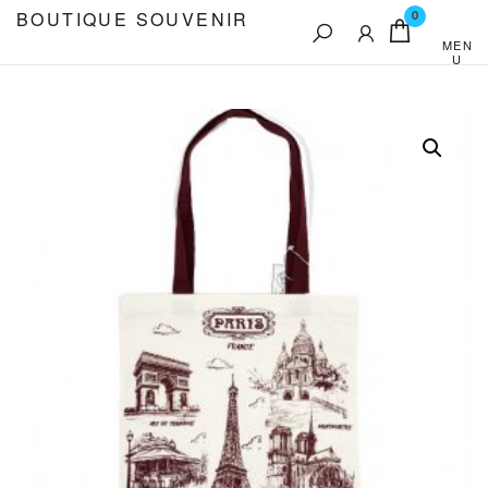
Aller
BOUTIQUE SOUVENIR
0
au
MEN
U
contenu