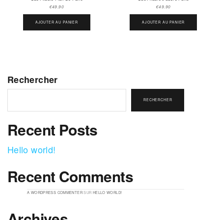
€
49.90
€
49.90
AJOUTER AU PANIER
AJOUTER AU PANIER
Rechercher
RECHERCHER
Recent Posts
Hello world!
Recent Comments
A WORDPRESS COMMENTER
SUR
HELLO WORLD!
Archives