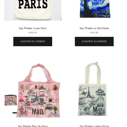
Sac Pliable I Love Paris
Sac Pliable La Nuit Etoile
€
49.90
€
49.90
AJOUTER AU PANIER
AJOUTER AU PANIER
Sac Pilable Plan De Paris
Sac Pliable J’adore Paris