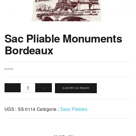
Sac Pliable Monuments
Bordeaux
€
49.90
quantité
-
+
AJOUTER AU PANIER
de
Sac
UGS :
SS-0114
Catégorie :
Sacs Pliables
Pliable
Monuments
Bordeaux