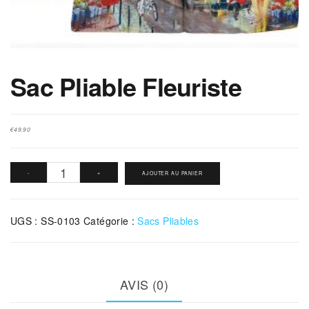
Sac Pliable Fleuriste
€
49.90
quantité
-
+
AJOUTER AU PANIER
de
Sac
UGS :
SS-0103
Catégorie :
Sacs Pliables
Pliable
Fleuriste
AVIS (0)