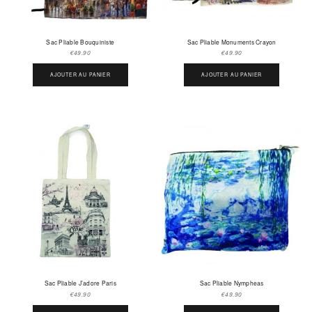
Sac Pliable Bouquiniste
Sac Pliable Monuments Crayon
€
49.90
€
49.90
AJOUTER AU PANIER
AJOUTER AU PANIER
Sac Pliable J’adore Paris
Sac Pliable Nympheas
€
49.90
€
49.90