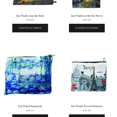
Sac Pliable Joconde Bulle
Sac Pliable La Nuit Du Rohne
€
49.90
€
49.90
AJOUTER AU PANIER
AJOUTER AU PANIER
Sac Pliable Nympheas
Sac Pliable Paris Architecture
€
49.90
€
49.90