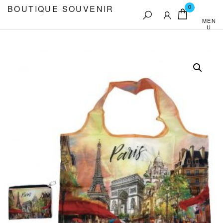
Aller
BOUTIQUE SOUVENIR
0
au
MEN
U
contenu