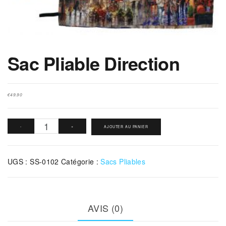
Sac Pliable Direction
€
49.90
quantité
-
+
AJOUTER AU PANIER
de
Sac
UGS :
SS-0102
Catégorie :
Sacs Pliables
Pliable
Direction
AVIS (0)