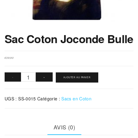
Sac Coton Joconde Bulle
€
39.90
quantité
-
+
AJOUTER AU PANIER
de
Sac
UGS :
SS-0015
Catégorie :
Sacs en Coton
Coton
Joconde
Bulle
AVIS (0)