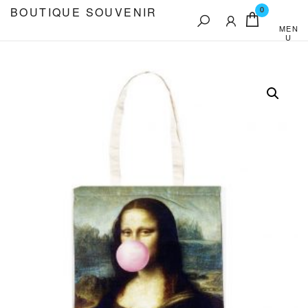
Aller
BOUTIQUE SOUVENIR
0
au
MEN
U
contenu