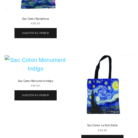
Sac Coton Nympheas
€
39.90
AJOUTER AU PANIER
Sac Coton Monument Indigo
€
49.90
AJOUTER AU PANIER
Sac Coton La Nuit Etoile
€
39.90