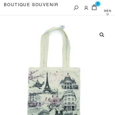
Aller
BOUTIQUE SOUVENIR
0
au
MEN
U
contenu