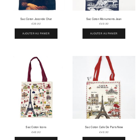
Sac Coton Joconde Chat
Sac Coton Monuments Jean
€
39.90
€
49.90
AJOUTER AU PANIER
AJOUTER AU PANIER
Sac Coton Icons
Sac Coton Cafe De Paris New
€
49.90
€
49.90