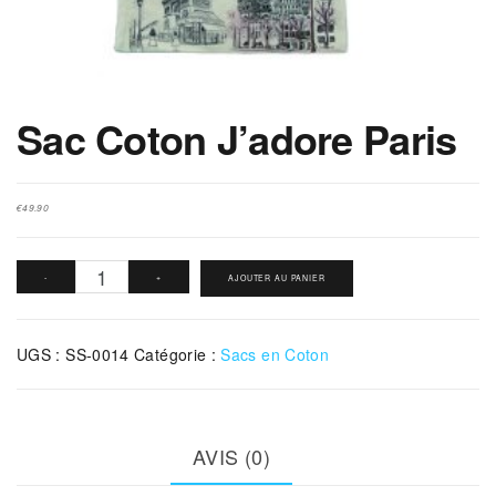
Sac Coton J’adore Paris
€
49.90
quantité
-
+
AJOUTER AU PANIER
de
Sac
UGS :
SS-0014
Catégorie :
Sacs en Coton
Coton
J'adore
Paris
AVIS (0)