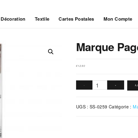
Décoration
Textile
Cartes Postales
Mon Compte
Marque Page
€
12.90
quantité
-
+
A
de
Marque
UGS :
SS-0259
Catégorie :
Ma
Page
Sur
Les
Toits