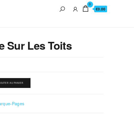
0
€0.00
 Sur Les Toits
JOUTER AU PANIER
rque-Pages