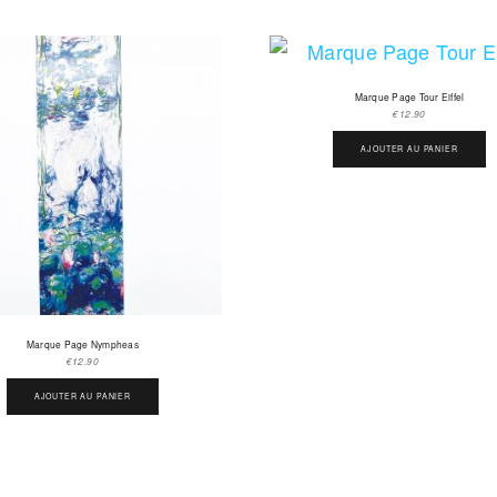
Marque Page Tour Eiffel
€
12.90
AJOUTER AU PANIER
Marque Page Nympheas
€
12.90
AJOUTER AU PANIER