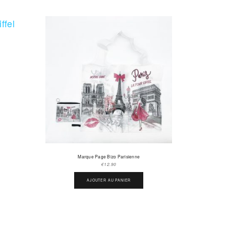
Marque Page Bizo Parisienne
€
12.90
AJOUTER AU PANIER