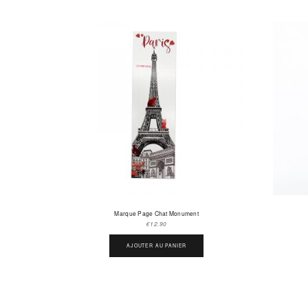
Marque Page Chat Monument
€
12.90
AJOUTER AU PANIER