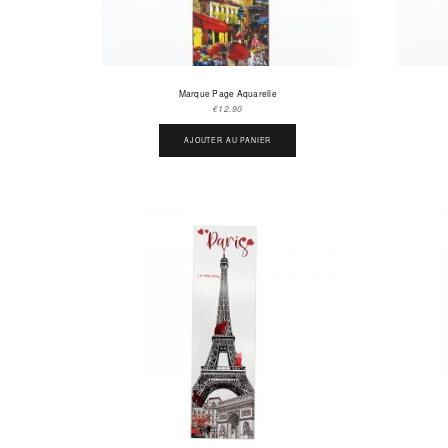
Marque Page Aquarelle
€
12.90
AJOUTER AU PANIER