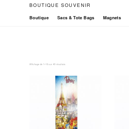
Aller
BOUTIQUE SOUVENIR
au
Boutique
Sacs & Tote Bags
Magnets
contenu
Affichage de 1–16 sur 40 résultats