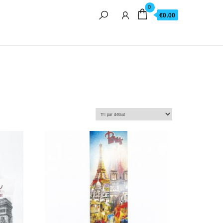
0
€0.00