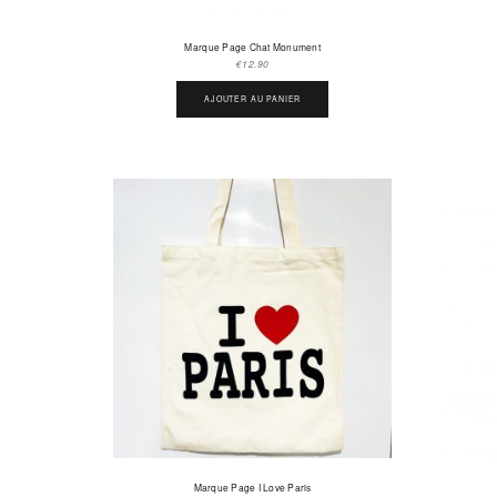
Marque Page Chat Monument
€
12.90
AJOUTER AU PANIER
Marque Page I Love Paris