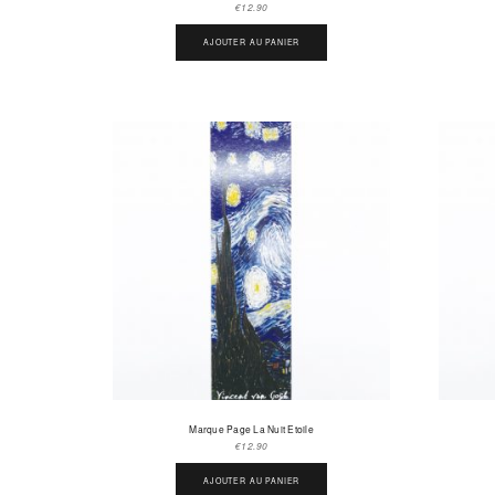
€
12.90
AJOUTER AU PANIER
Marque Page La Nuit Etoile
€
12.90
AJOUTER AU PANIER