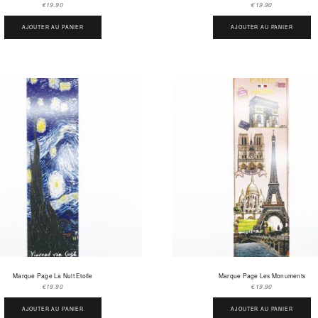
€
19.90
€
19.90
AJOUTER AU PANIER
AJOUTER AU PANIER
Marque Page La Nuit Etoile
Marque Page Les Monuments
€
19.90
€
19.90
AJOUTER AU PANIER
AJOUTER AU PANIER