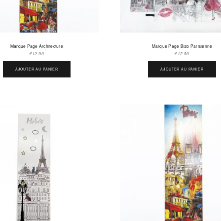
Marque Page Architecture
Marque Page Bizo Parisienne
€
12.90
€
12.90
AJOUTER AU PANIER
AJOUTER AU PANIER