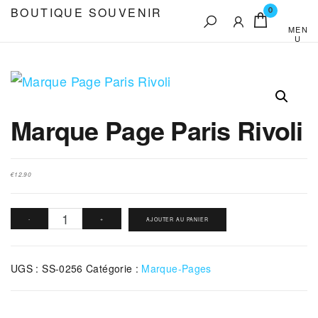
Aller
BOUTIQUE SOUVENIR
0
au
MEN
U
contenu
Marque Page Paris Rivoli
€
12.90
quantité
-
+
AJOUTER AU PANIER
de
Marque
UGS :
SS-0256
Catégorie :
Marque-Pages
Page
Paris
Rivoli