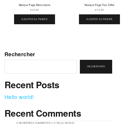
Marque Page Monuments
Marque Page Tour Eiffel
€
12.90
€
12.90
AJOUTER AU PANIER
AJOUTER AU PANIER
Rechercher
RECHERCHER
Recent Posts
Hello world!
Recent Comments
A WORDPRESS COMMENTER
SUR
HELLO WORLD!