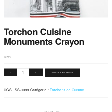
Torchon Cuisine
Monuments Crayon
€
29.90
quantité
-
+
AJOUTER AU PANIER
de
Torchon
UGS :
SS-0399
Catégorie :
Torchons de Cuisine
Cuisine
Monuments
Crayon