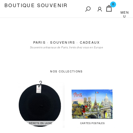
Aller
BOUTIQUE SOUVENIR
0
au
MEN
U
contenu
PARIS · SOUVENIRS · CADEAUX
Souvenirs artisanaux de Paris, livrés chez vous en Europe
NOS COLLECTIONS
BÉRETS EN LAINE
CARTES POSTALES