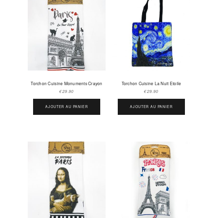
Torchon Cuisine Monuments Crayon
Torchon Cuisine La Nuit Etoile
€
29.90
€
29.90
AJOUTER AU PANIER
AJOUTER AU PANIER