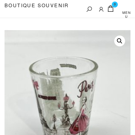
Aller
BOUTIQUE SOUVENIR
0
au
MEN
U
contenu