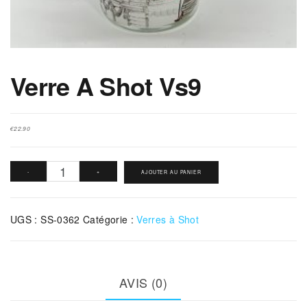
Verre A Shot Vs9
€
22.90
quantité
-
+
AJOUTER AU PANIER
de
Verre
UGS :
SS-0362
Catégorie :
Verres à Shot
A
Shot
Vs9
AVIS (0)