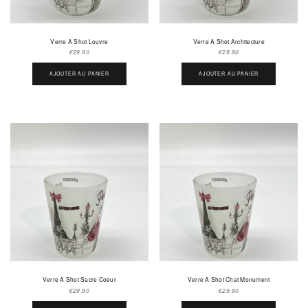
Verre A Shot Louvre
Verre A Shot Architecture
€
29.90
€
29.90
AJOUTER AU PANIER
AJOUTER AU PANIER
Verre A Shot Sacre Coeur
Verre A Shot Chat Monument
€
29.90
€
29.90