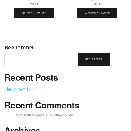
€
59.90
€
59.90
AJOUTER AU PANIER
AJOUTER AU PANIER
Rechercher
RECHERCHER
Recent Posts
Hello world!
Recent Comments
A WORDPRESS COMMENTER
SUR
HELLO WORLD!
Archives