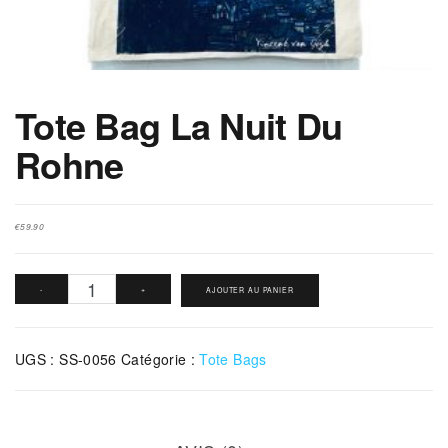
Tote Bag La Nuit Du
Rohne
€
59.90
quantité
-
+
AJOUTER AU PANIER
de
Tote
UGS :
SS-0056
Catégorie :
Tote Bags
Bag
La
Nuit