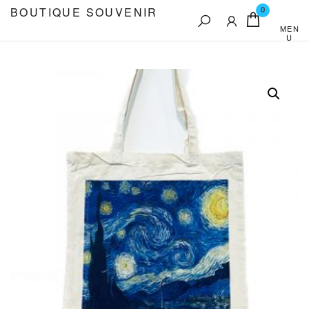
Aller
BOUTIQUE SOUVENIR
0
au
MEN
U
contenu