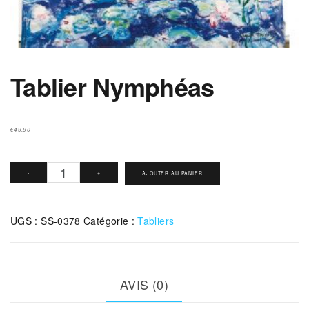
Tablier Nymphéas
€
49.90
quantité
-
+
AJOUTER AU PANIER
de
Tablier
UGS :
SS-0378
Catégorie :
Tabliers
Nymphéas
AVIS (0)