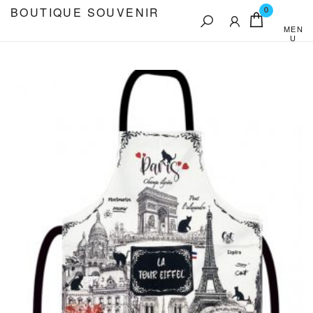
Aller
BOUTIQUE SOUVENIR
0
au
MEN
U
contenu