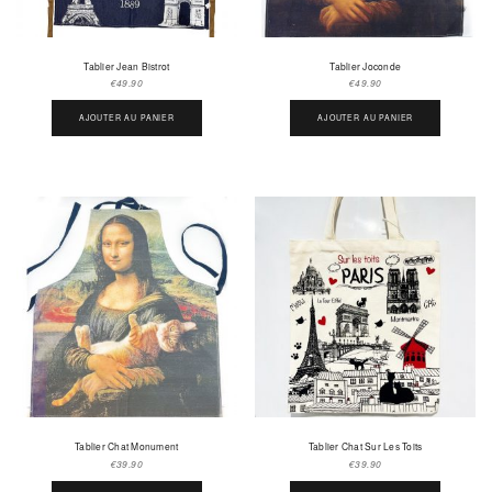
Tablier Jean Bistrot
Tablier Joconde
€
49.90
€
49.90
AJOUTER AU PANIER
AJOUTER AU PANIER
Tablier Chat Monument
Tablier Chat Sur Les Toits
€
39.90
€
39.90