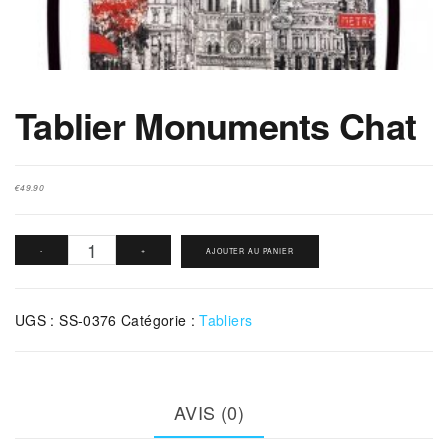
Tablier Monuments Chat
€
49.90
quantité
-
+
AJOUTER AU PANIER
de
Tablier
UGS :
SS-0376
Catégorie :
Tabliers
Monuments
Chat
AVIS (0)