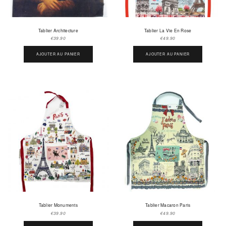
Tablier Architecture
Tablier La Vie En Rose
€
39.90
€
49.90
AJOUTER AU PANIER
AJOUTER AU PANIER
Tablier Monuments
Tablier Macaron Paris
€
39.90
€
49.90