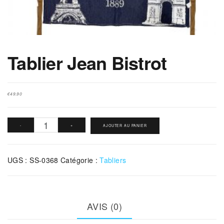
Tablier Jean Bistrot
€
49.90
quantité
-
+
AJOUTER AU PANIER
de
Tablier
UGS :
SS-0368
Catégorie :
Tabliers
Jean
Bistrot
AVIS (0)