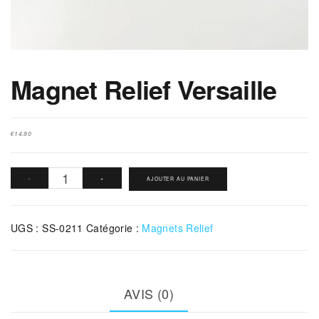
Magnet Relief Versaille
€
14.90
quantité
-
+
AJOUTER AU PANIER
de
Magnet
UGS :
SS-0211
Catégorie :
Magnets Relief
Relief
Versaille
AVIS (0)