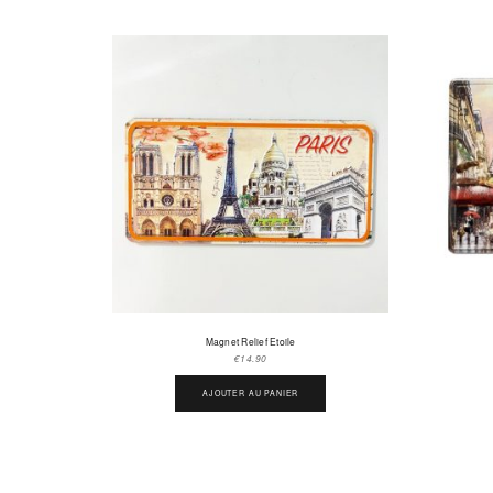
Magnet Relief Etoile
€
14.90
AJOUTER AU PANIER