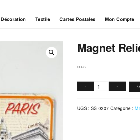
Décoration
Textile
Cartes Postales
Mon Compte
Magnet Reli
€
14.90
quantité
-
+
A
de
Magnet
UGS :
SS-0207
Catégorie :
Ma
Relief
Sequin