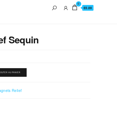
0
€0.00
ef Sequin
JOUTER AU PANIER
gnets Relief