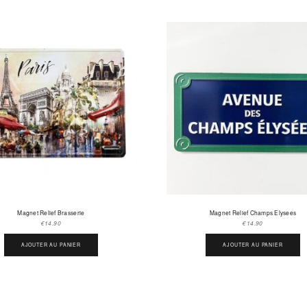
Magnet Relief Brasserie
Magnet Relief Champs Elysees
€
14.90
€
14.90
AJOUTER AU PANIER
AJOUTER AU PANIER