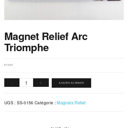
Magnet Relief Arc
Triomphe
€
14.90
quantité
-
+
AJOUTER AU PANIER
de
Magnet
UGS :
SS-0156
Catégorie :
Magnets Relief
Relief
Arc
Triomphe