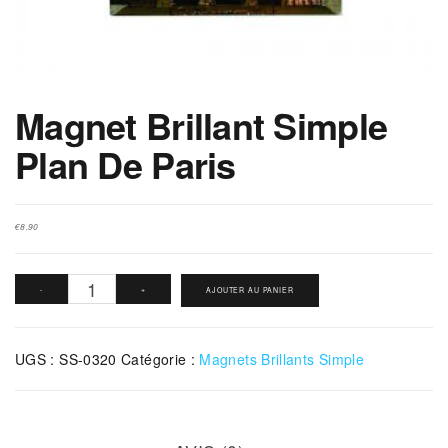
Magnet Brillant Simple
Plan De Paris
€
8.90
quantité
-
+
AJOUTER AU PANIER
de
Magnet
UGS :
SS-0320
Catégorie :
Magnets Brillants Simple
Brillant
Simple
Plan