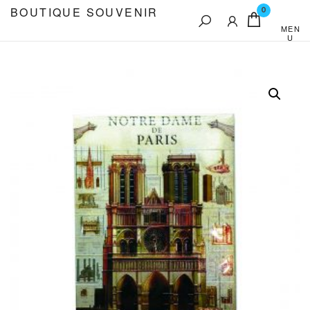
Aller
BOUTIQUE SOUVENIR
0
au
MEN
U
contenu