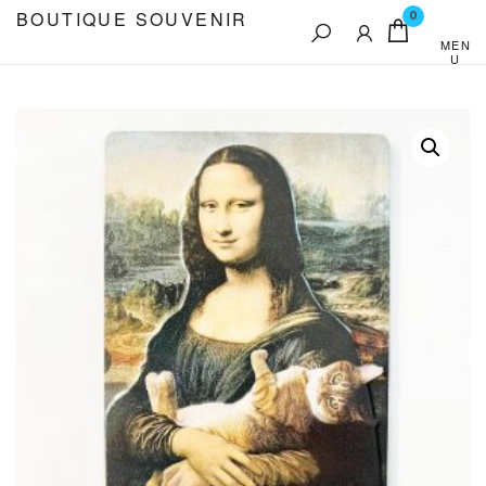
Aller
BOUTIQUE SOUVENIR
0
au
MEN
U
contenu