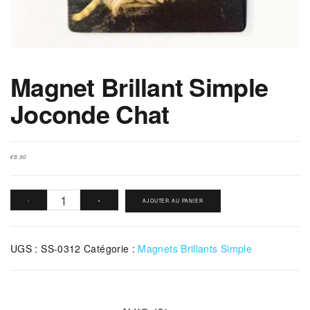
Magnet Brillant Simple
Joconde Chat
€
8.90
quantité
-
+
AJOUTER AU PANIER
de
Magnet
UGS :
SS-0312
Catégorie :
Magnets Brillants Simple
Brillant
Simple
Joconde