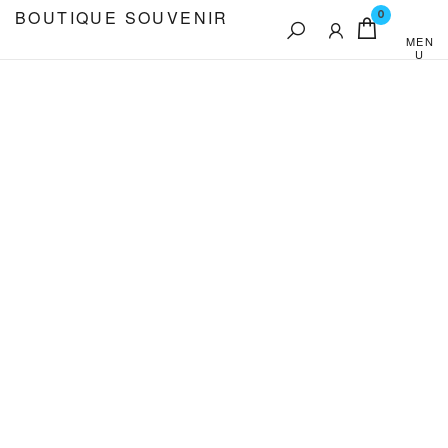
Aller
BOUTIQUE SOUVENIR
0
au
MEN
U
contenu