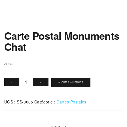
Carte Postal Monuments
Chat
€
22.90
quantité
-
+
AJOUTER AU PANIER
de
Carte
UGS :
SS-0065
Catégorie :
Cartes Postales
Postal
Monuments
Chat