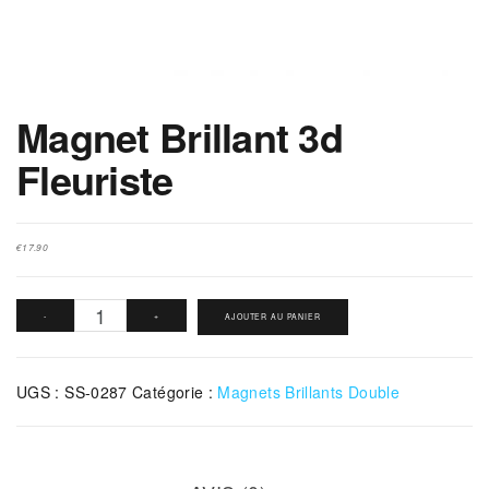
Magnet Brillant 3d
Fleuriste
€
17.90
quantité
-
+
AJOUTER AU PANIER
de
Magnet
UGS :
SS-0287
Catégorie :
Magnets Brillants Double
Brillant
3d
Fleuriste