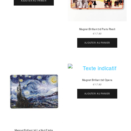
AJOUTER AU PANIER
Magnet Brillant 3d Paris Rivoli
€
17.90
AJOUTER AU PANIER
Magnet Brillant 3d Opera
€
17.90
AJOUTER AU PANIER
Magnet Brillant 3d La Nuit Etoile