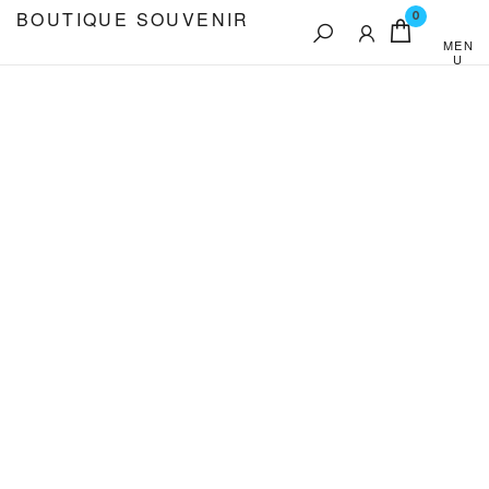
Aller
BOUTIQUE SOUVENIR
0
au
MEN
U
contenu