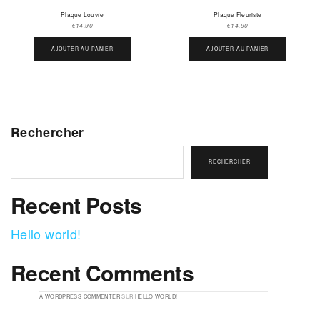
Plaque Louvre
Plaque Fleuriste
€
14.90
€
14.90
AJOUTER AU PANIER
AJOUTER AU PANIER
Rechercher
RECHERCHER
Recent Posts
Hello world!
Recent Comments
A WORDPRESS COMMENTER
SUR
HELLO WORLD!