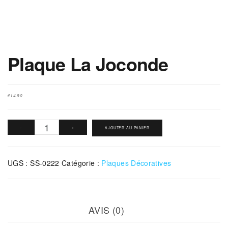
Plaque La Joconde
€
14.90
quantité
-
+
AJOUTER AU PANIER
de
Plaque
UGS :
SS-0222
Catégorie :
Plaques Décoratives
La
Joconde
AVIS (0)